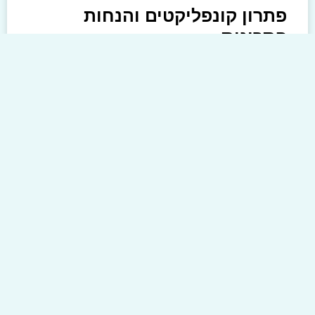
פתרון קונפליקטים והנחות
פתרונות
בתחום המשפט, מחלוקות וסכסוכים הם חלק
בלתי נמנע מאינטראקציות אנושיות. בין אם זה
עניין משפחתי, מחלוקת עסקית או סכסוך משפטי,
מציאת פתרון בדרכי שלום היא לרוב התוצאה
המועדפת. כאן נכנס לתמונה עורך דין
קרא עוד »